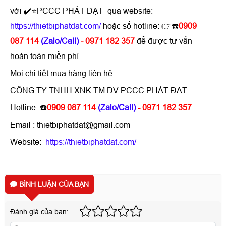
với ✔️⭐PCCC PHÁT ĐẠT qua website:
https://thietbiphatdat.com/
hoặc số hotline: 👉☎️
0909
087 114
(Zalo/Call)
- 0971 182 357
để được tư vấn
hoàn toàn miễn phí
Mọi chi tiết mua hàng liên hệ :
CÔNG TY TNHH XNK TM DV PCCC PHÁT ĐẠT
Hotline :☎️
0909 087 114
(Zalo/Call)
- 0971 182 357
Email : thietbiphatdat@gmail.com
Website:
https://thietbiphatdat.com/
BÌNH LUẬN CỦA BẠN
Đánh giá của bạn: