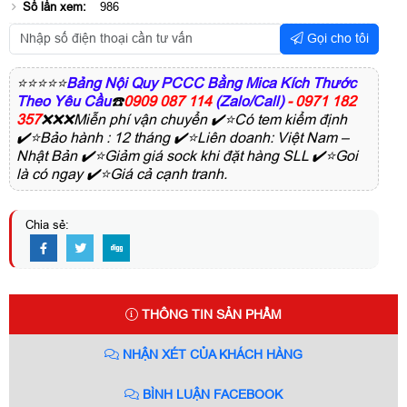
Số lần xem:
986
Gọi cho tôi
⭐⭐⭐⭐⭐
Bảng Nội Quy PCCC Bằng Mica Kích Thước
Theo Yêu Cầu
☎️
0909 087 114
(Zalo/Call)
- 0971 182
357
❌❌❌Miễn phí vận chuyển ✔️⭐Có tem kiểm định
✔️⭐Bảo hành : 12 tháng ✔️⭐Liên doanh: Việt Nam –
Nhật Bản ✔️⭐Giảm giá sock khi đặt hàng SLL ✔️⭐Goi
là có ngay ✔️⭐Giá cả cạnh tranh.
Chia sẻ:
THÔNG TIN SẢN PHẨM
NHẬN XÉT CỦA KHÁCH HÀNG
BÌNH LUẬN FACEBOOK