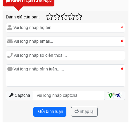
BÌNH LUẬN CỦA BẠN
Đánh giá của bạn:
*
*
*
Captcha
Gửi bình luận
nhập lại