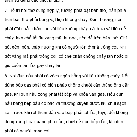
7. Bố trí nơi thờ cúng hợp lý, tường phía đặt bàn thờ, trần phía
trên bàn thờ phải bằng vật liệu không cháy. Đèn, hương, nến
phải đặt chắc chắn các vật liệu không cháy, cách xa vật liệu dễ
cháy, hạn chế tối đa vàng mã, hương, nến để trên bàn thờ. Chỉ
đốt đèn, nến, thắp hương khi có người lớn ở nhà trông coi. Khi
đốt vàng mã phải trông coi, có che chắn chóng cháy lan hoặc bị
gió cuốn tàn lửa gây cháy lan.
8. Nơi đun nấu phải có vách ngăn bằng vật liệu không cháy. Nếu
dùng bếp gas phải có biện pháp chống chuột cắn thủng ống dẫn
gas, khi đun nấu xong phải tắt bếp và khóa van gas. Nếu đun
nấu bằng bếp dầu đổ bấc và thường xuyên được lau chùi sạch
sẽ. Trước khi rót thêm dầu vào bếp phải tắt lửa, tuyệt đối không
dung xăng hoặc xăng pha dầu, nhớt để đun bếp dầu, khi đun
phải có người trong coi.