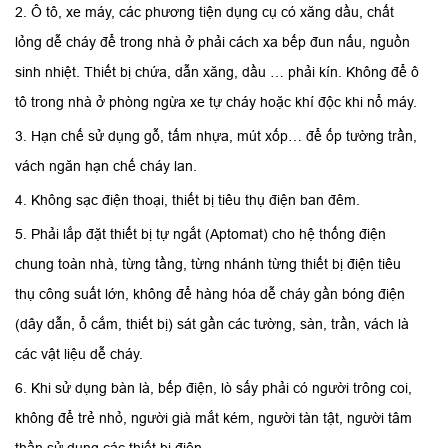
2. Ô tô, xe máy, các phương tiện dụng cụ có xăng dầu, chất
lỏng dễ cháy để trong nhà ở phải cách xa bếp đun nấu, nguồn
sinh nhiệt. Thiết bị chứa, dẫn xăng, dầu … phải kín. Không để ô
tô trong nhà ở phòng ngừa xe tự cháy hoặc khí độc khi nổ máy.
3. Hạn chế sử dụng gỗ, tấm nhựa, mút xốp… để ốp tường trần,
vách ngăn hạn chế cháy lan.
4. Không sạc điện thoại, thiết bị tiêu thụ điện ban đêm.
5. Phải lắp đặt thiết bị tự ngắt (Aptomat) cho hệ thống điện
chung toàn nhà, từng tầng, từng nhánh từng thiết bị điện tiêu
thụ công suất lớn, không để hàng hóa dễ cháy gần bóng điện
(dây dẫn, ổ cắm, thiết bị) sát gần các tường, sàn, trần, vách là
các vật liệu dễ cháy.
6. Khi sử dụng bàn là, bếp điện, lò sấy phải có người trông coi,
không để trẻ nhỏ, người già mắt kém, người tàn tật, người tâm
thần sử dụng các thiết bị điện.