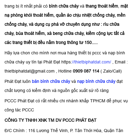
trang bị ít nhất phải có
bình chữa cháy
và
thang thoát hiểm
,
mặt
nạ phòng khói thoát hiểm, quần áo chịu nhiệt chống cháy, mền
chống cháy, và dụng cụ phá vỡ chuyên dụng như : rìu chữa
cháy, búa thoát hiểm, xà beng chữa cháy, kiềm cộng lực tất cả
các trang thiết bị đều nằm trong thông tư 150.....
Hãy lựa chon cho mình nơi mua hàng thiết bị pccc và nạp bình
chữa cháy uy tín tại Phát Đạt https:
//thietbiphatdat.com/
, Email :
thietbiphatdat@gmail.com , Hotline
0909 087 114
( Zalo/Call)
Phát Đạt luôn
bán bình chữa cháy
và
nạp bình chữa cháy
đạt
chất lượng có kiểm định và nguồn gốc xuất sứ rõ ràng
PCCC Phát Đạt có rất nhiều chi nhánh khắp TPHCM để phục vụ
công tác PCCC
CÔNG TY TNHH XNK TM DV PCCC PHÁT ĐẠT
Đ/C Chính : 116 Lương Thế Vinh, P. Tân Thới Hòa, Quận Tân