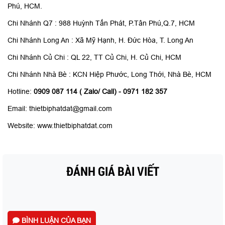
Phú, HCM.
Chi Nhánh Q7 : 988 Huỳnh Tấn Phát, P.Tân Phú,Q.7, HCM
Chi Nhánh Long An : Xã Mỹ Hạnh, H. Đức Hòa, T. Long An
Chi Nhánh Củ Chi : QL 22, TT Củ Chi, H. Củ Chi, HCM
Chi Nhánh Nhà Bè : KCN Hiệp Phước, Long Thới, Nhà Bè, HCM
Hotline:
0909 087 114 ( Zalo/ Call) - 0971 182 357
Email: thietbiphatdat@gmail.com
Website: www.thietbiphatdat.com
ĐÁNH GIÁ BÀI VIẾT
BÌNH LUẬN CỦA BẠN