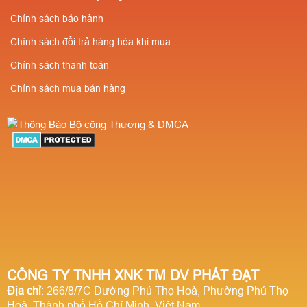
Số lượng càng nhiều
khấu cao cho người
Chính sách bảo hành
giá càng rẻ ✔️Chiết
giới thiệu
Chính sách đổi trả hàng hóa khi mua
khấu cao cho người
Chính sách thanh toán
giới thiệu
Chính sách mua bán hàng
CÔNG TY TNHH XNK TM DV PHÁT ĐẠT
Địa chỉ
: 266/8/7C Đường Phú Thọ Hoà, Phường Phú Thọ
Hoà, Thành phố Hồ Chí Minh, Việt Nam