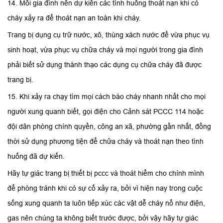
14. Mỗi gia đình nên dự kiến các tình huống thoát nạn khi có
cháy xảy ra để thoát nạn an toàn khi cháy.
Trang bị dụng cụ trữ nước, xô, thùng xách nước để vừa phục vụ
sinh hoạt, vừa phục vụ chữa cháy và mọi người trong gia đình
phải biết sử dụng thành thạo các dụng cụ chữa cháy đã được
trang bị.
15. Khi xảy ra chạy tìm mọi cách báo cháy nhanh nhất cho mọi
người xung quanh biết, gọi điện cho Cảnh sát PCCC 114 hoặc
đội dân phòng chính quyền, công an xã, phường gần nhất, đồng
thời sử dụng phương tiện để chữa cháy và thoát nạn theo tình
huống đã dự kiến.
Hãy tự giác trang bị thiết bị pccc và thoát hiểm cho chính mình
để phòng tránh khi có sự cố xảy ra, bởi vì hiện nay trong cuộc
sống xung quanh ta luôn tiếp xúc các vật dễ cháy nổ như điện,
gas nên chúng ta không biết trước được, bởi vậy hãy tự giác