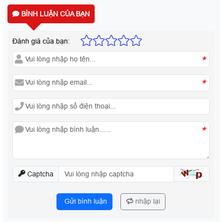
BÌNH LUẬN CỦA BẠN
Đánh giá của bạn:
*
*
*
Captcha
Gửi bình luận
nhập lại