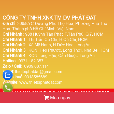
CÔNG TY TNHH XNK TM DV PHÁT ĐẠT
Địa chỉ
: 266/8/7C Đường Phú Thọ Hoà, Phường Phú Thọ
Hoà, Thành phố Hồ Chí Minh, Việt Nam
Chi Nhánh
: 988 Huỳnh Tấn Phát, P.Tân Phú, Q.7, HCM
Chi Nhánh 1
: Thị Trấn Củ Chi, H.Củ Chi, HCM
Chi Nhánh 2
: Xã Mỹ Hạnh, H.Đức Hòa, Long An
Chi Nhánh 3
: KCN Hiệp Phước, Long Thới, Nhà Bè, HCM
Chi Nhánh 4
: KCN Long Hậu, Cần Giuộc, Long An
Hotline
:
0971.182.357
Zalo / Call:
0909.087.114
Email:
thietbiphatdat@gmail.com
Mã số thuế:
0318585689
Website:
www.thietbiphatdat.com
Copyright © 2023 CÔNG TY TNHH XNK TM DV PCCC PHÁT ĐẠT.
Mua ngay
Thiết kế website Webso.vn
Trực tuyến:
2
Hôm nay:
1463084
Tuần này:
0
Tất cả:
2923809