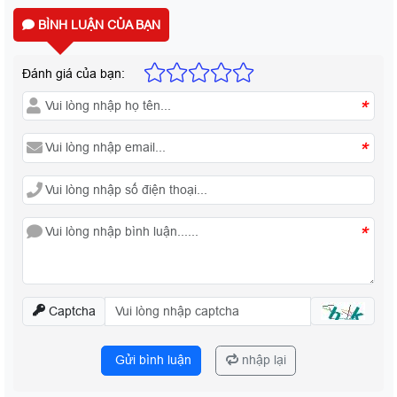
BÌNH LUẬN CỦA BẠN
Đánh giá của bạn:
*
*
*
Captcha
Gửi bình luận
nhập lại