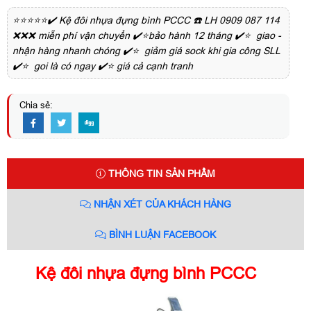
⭐⭐⭐⭐⭐✔️ Kệ đôi nhựa đựng bình PCCC ☎️ LH 0909 087 114
❌❌❌ miễn phí vận chuyển ✔️⭐bảo hành 12 tháng ✔️⭐ giao -
nhận hàng nhanh chóng ✔️⭐ giảm giá sock khi gia công SLL
✔️⭐ goi là có ngay ✔️⭐ giá cả cạnh tranh
Chia sẻ:
THÔNG TIN SẢN PHẨM
NHẬN XÉT CỦA KHÁCH HÀNG
BÌNH LUẬN FACEBOOK
Kệ đôi nhựa đựng bình PCCC