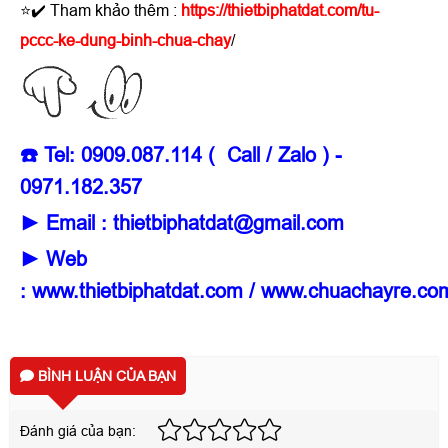
⭐✔️ Tham khảo thêm :
https://thietbiphatdat.com/tu-
pccc-ke-dung-binh-chua-chay
/
☎️ Tel: 0909.087.114 ( Call / Zalo ) -
0971.182.357
► Email :
thietbiphatdat@gmail.com
► Web
:
www.thietbiphatdat.com
/
www.chuachayre.co
BÌNH LUẬN CỦA BẠN
Đánh giá của bạn: