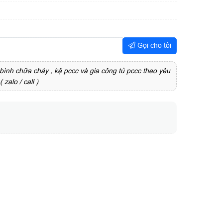
Gọi cho tôi
bình chữa cháy , kệ pccc và gia công tủ pccc theo yêu
zalo / call )