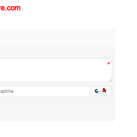
re.com
*