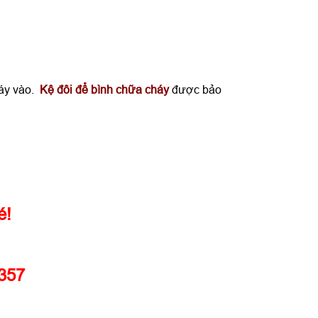
háy vào.
Kệ đôi để bình chữa cháy
được bảo
hé!
.357