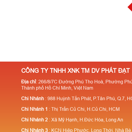
CÔNG TY TNHH XNK TM DV PHÁT ĐẠT
Địa chỉ
: 266/8/7C Đường Phú Thọ Hoà, Phường Phú
Thành phố Hồ Chí Minh, Việt Nam
Chi Nhánh
: 988 Huỳnh Tấn Phát, P.Tân Phú, Q.7, 
Chi Nhánh 1
: Thị Trấn Củ Chi, H.Củ Chi, HCM
Chi Nhánh 2
: Xã Mỹ Hạnh, H.Đức Hòa, Long An
Chi Nhánh 3
: KCN Hiệp Phước, Long Thới, Nhà B