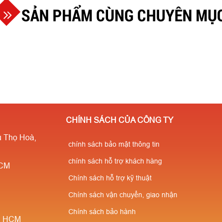
SẢN PHẨM CÙNG CHUYÊN MỤ
CHÍNH SÁCH CỦA CÔNG TY
 Thọ Hoà,
chính sách bảo mật thông tin
chính sách hỗ trợ khách hàng
HCM
Chính sách hỗ trợ kỹ thuật
Chính sách vận chuyển, giao nhận
Chính sách bảo hành
è, HCM