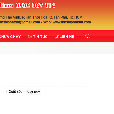
line: 0909 087 114
ng Thế Vinh, P.Tân Thới Hòa, Q.Tân Phú, Tp.HCM
thietbiphatdat@gmail.com
-
Web: www.thietbiphatdat.com
 CHỮA CHÁY
TIN TỨC
LIÊN HỆ
Xuất xứ:
Việt nam