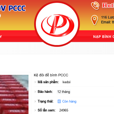
Hot
116 Lươ
Email: 
Y
NẠP BÌNH
Kệ đôi để bình PCCC
Mã sản phẩm:
kedoi
Bảo hành:
12 tháng
Trạng thái:
Còn hàng
Số lần xem:
24965