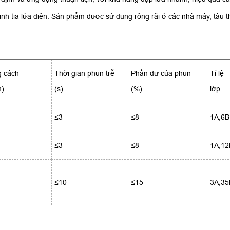
nh tia lửa điện. Sản phẩm được sử dụng rộng rãi ở các nhà máy, tàu t
 cách
Thời gian phun trễ
Phần dư của phun
Tỉ lệ
m)
(s)
(%)
lớp
≤3
≤8
1A,6B
≤3
≤8
1A,12
≤10
≤15
3A,35