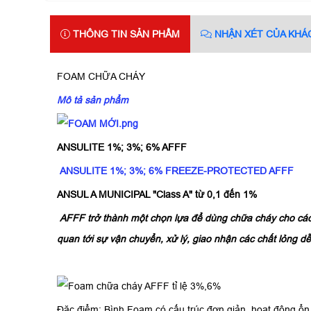
THÔNG TIN SẢN PHẨM
NHẬN XÉT CỦA KHÁ
FOAM CHỮA CHÁY
Mô tả sản phẩm
ANSULITE 1%; 3%; 6% AFFF
ANSULITE 1%; 3%; 6% FREEZE-PROTECTED AFFF
ANSUL A MUNICIPAL "Class A" từ 0,1 đến 1%
AFFF trở thành một chọn lựa để dùng chữa cháy cho các 
quan tới sự vận chuyển, xử lý, giao nhận các chất lỏng d
Đặc điểm: Bình Foam có cấu trúc đơn giản, hoạt động ổn đ