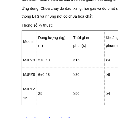
Ứng dụng: Chữa cháy do dầu, xăng, hơi gas và do phát si
thông BTS và những nơi có chứa hoá chất.
Thông số kỹ thuật:
Dung lượng (kg)
Thời gian
Khoảng
Model
(L)
phun(s)
phun(
MJPZ3
3±0,10
≥15
≥4
MJPZ6
6±0,18
≥30
≥6
MJPTZ
25
≥50
≥4
25