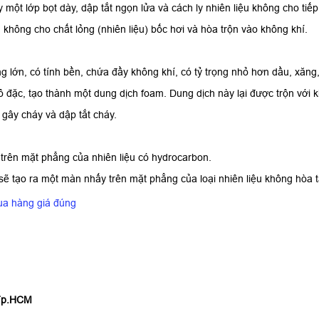
một lớp bọt dày, dập tắt ngọn lửa và cách ly nhiên liệu không cho tiếp 
 không cho chất lỏng (nhiên liệu) bốc hơi và hòa trộn vào không khí.
ng lớn, có tính bền, chứa đầy không khí, có tỷ trọng nhỏ hơn dầu, xăn
 đặc, tạo thành một dung dịch foam. Dung dịch này lại được trộn với kh
 gây cháy và dập tắt cháy.
rên mặt phẳng của nhiên liệu có hydrocarbon.
sẽ tạo ra một màn nhấy trên mặt phẳng của loại nhiên liệu không hòa t
ua hàng giá đúng
 Tp.HCM