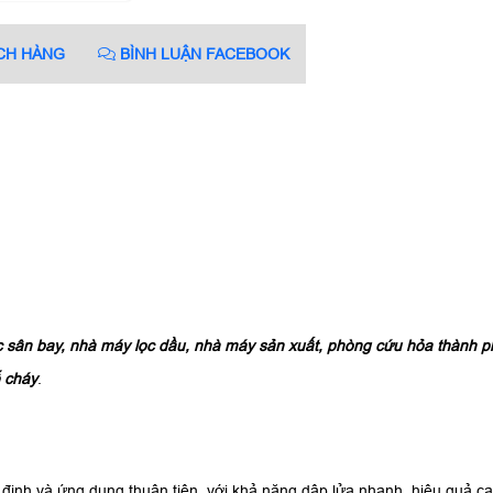
CH HÀNG
BÌNH LUẬN FACEBOOK
sân bay, nhà máy lọc dầu, nhà máy sản xuất, phòng cứu hỏa thành phố
ễ cháy
.
ịnh và ứng dụng thuận tiện, với khả năng dập lửa nhanh, hiệu quả cao 