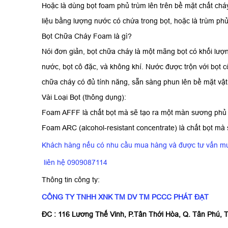
Hoặc là dùng bọt foam phủ trùm lên trên bề mặt chất cháy 
liệu bằng lượng nước có chứa trong bọt, hoặc là trùm phủ
Bọt Chữa Cháy Foam là gì?
Nói đơn giản, bọt chữa cháy là một mãng bọt có khối lượ
nước, bọt cô đặc, và không khí. Nước được trộn với bọt cô
chữa cháy có đủ tính năng, sẵn sàng phun lên bề mặt vật
Vài Loại Bọt (thông dụng):
Foam AFFF là chất bọt mà sẽ tạo ra một màn sương phủ t
Foam ARC (alcohol-resistant concentrate) là chất bọt mà 
Khách hàng nếu có nhu cầu mua hàng và được tư vấn m
liên hệ 0909087114
Thông tin công ty:
CÔNG TY TNHH XNK TM DV TM PCCC PHÁT ĐẠT
ĐC : 116 Lương Thế Vinh, P.Tân Thới Hòa, Q. Tân Phú,