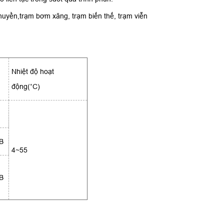
huyền,trạm bơm xăng, trạm biến thế, trạm viễn
Nhiệt độ hoạt
động(˚C)
B
4~55
B