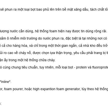
sẽ phun ra một loại bọt bao phủ lên trên bề mặt xăng dầu, tách chất l
u lượng nước cần dùng, hệ thống foam hiện nay được tin dùng rộng rã
, giảm ô nhiễm môi trường do nước phun ra, đặc biệt là tại những nơi có
ì cả cho hàng hóa, và chỉ trong một thời gian ngắn, cả nhà kho đều trở
 ro cao về cháy nổ, được chọn lựa thận trọng, yêu cầu phải trang bị t
hận ấy trong một hệ thống chữa cháy.
ó cùng chung tiêu chuẩn, tuy nhiên, mỗi loại bọt - protein và fluoropr
inline".
itor, foam pourer, hoặc high expantion foam generator, tùy theo hệ thố
: