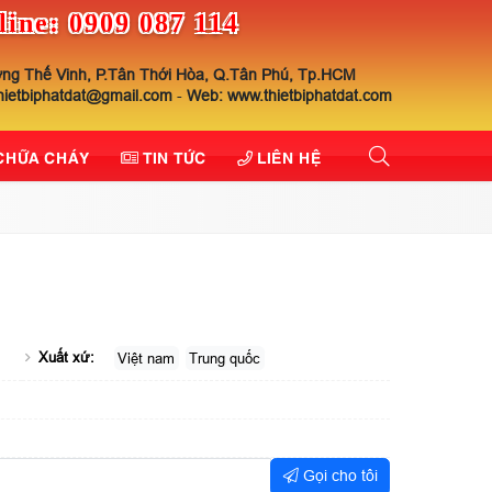
line: 0909 087 114
ng Thế Vinh, P.Tân Thới Hòa, Q.Tân Phú, Tp.HCM
thietbiphatdat@gmail.com
-
Web: www.thietbiphatdat.com
 CHỮA CHÁY
TIN TỨC
LIÊN HỆ
Xuất xứ:
Việt nam
Trung quốc
Gọi cho tôi