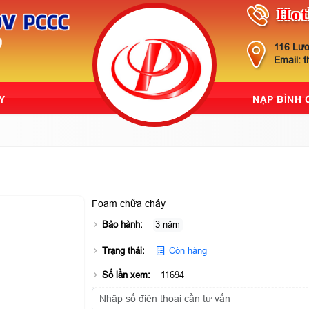
Hot
116 Lươ
Email: 
Y
NẠP BÌNH
Foam chữa cháy
Bảo hành:
3 năm
Trạng thái:
Còn hàng
Số lần xem:
11694