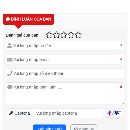
BÌNH LUẬN CỦA BẠN
Đánh giá của bạn:
*
*
*
Captcha
Gửi bình luận
nhập lại