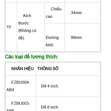
Chiều
34mm
Kích
cao
thước
10
(Không có
Đường
99mm
đế)
kính
Các loại đế tương thích:
NHÃN HIỆU
THÔNG SỐ
FZBU004-
Đế 4 inch.
AB4
FZBU003-
Đế 6 inch.
AB6