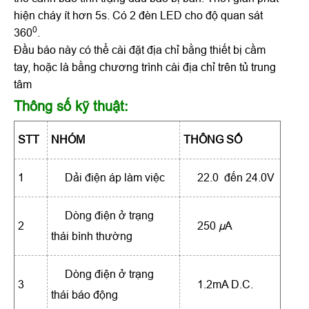
hiện cháy ít hơn 5s. Có 2 đèn LED cho độ quan sát
0
360
.
Đầu báo này có thể cài đặt địa chỉ bằng thiết bị cầm
tay, hoặc là bằng chương trình cài địa chỉ trên tủ trung
tâm
Thông số kỹ thuật:
STT
NHÓM
THÔNG SỐ
1
Dải điện áp làm việc
22.0 đến 24.0V
Dòng điện ở trạng
2
250
μ
A
thái bình thường
Dòng điện ở trạng
3
1.2mA D.C.
thái báo động