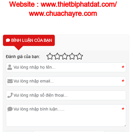
Website :
www.thietbiphatdat.com
/
www.chuachayre.com
BÌNH LUẬN CỦA BẠN
Đánh giá của bạn:
*
*
*