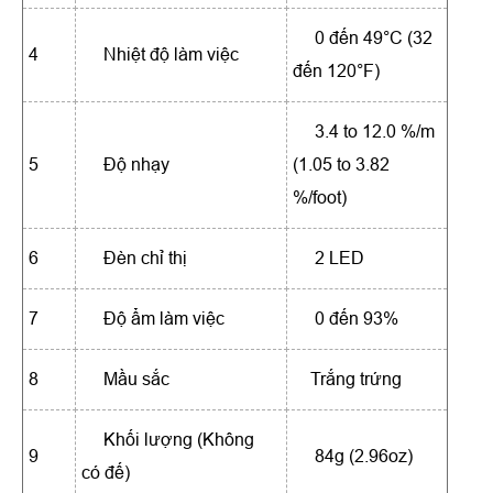
0 đến 49°C (32
4
Nhiệt độ làm việc
đến 120°F)
3.4 to 12.0 %/m
5
Độ nhạy
(1.05 to 3.82
%/foot)
6
Đèn chỉ thị
2 LED
7
Độ ẩm làm việc
0 đến 93%
8
Mầu sắc
Trắng trứng
Khối lượng (Không
9
84g (2.96oz)
có đế)