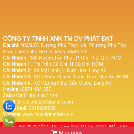
CÔNG TY TNHH XNK TM DV PHÁT ĐẠT
Địa chỉ
: 266/8/7C Đường Phú Thọ Hoà, Phường Phú Thọ
Hoà, Thành phố Hồ Chí Minh, Việt Nam
Chi Nhánh
: 988 Huỳnh Tấn Phát, P.Tân Phú, Q.7, HCM
Chi Nhánh 1
: Thị Trấn Củ Chi, H.Củ Chi, HCM
Chi Nhánh 2
: Xã Mỹ Hạnh, H.Đức Hòa, Long An
Chi Nhánh 3
: KCN Hiệp Phước, Long Thới, Nhà Bè, HCM
Chi Nhánh 4
: KCN Long Hậu, Cần Giuộc, Long An
Hotline
:
0971.182.357
Zalo / Call:
0909.087.114
Email:
thietbiphatdat@gmail.com
Mã số thuế:
0318585689
Website:
www.thietbiphatdat.com
Copyright © 2023 CÔNG TY TNHH XNK TM DV PCCC PHÁT ĐẠT.
Mua ngay
Thiết kế website Webso.vn