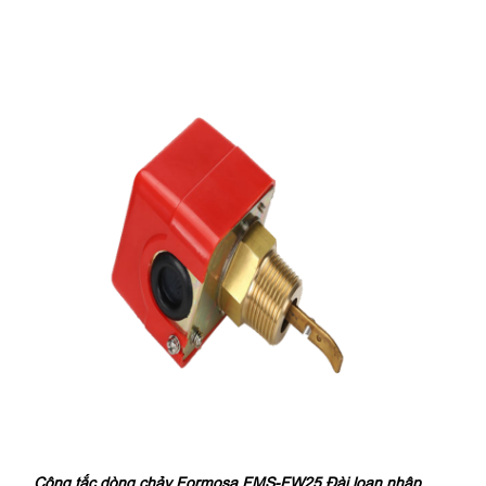
Công tắc dòng chảy Formosa FMS-FW25 Đài loan nhập