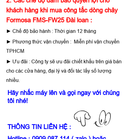
2. Các chế độ đảm bảo quyền lợi cho
khách hàng khi mua công tắc dòng chảy
Formosa FMS-FW25 Đài loan :
► Chế độ bảo hành : Thời gian 12 tháng
► Phương thức vận chuyển : Miễn phí vận chuyển
TPHCM
► Ưu đãi : Công ty sẽ ưu đãi chiết khấu trên giá bán
cho các cửa hàng, đại lý và đối tác lấy số lượng
nhiều.
Hãy nhấc máy lên và gọi ngay với chúng
tôi nhé!
THÔNG TIN LIÊN HỆ :
Hotline : 0909.087.114 ( zalo ) hoặc