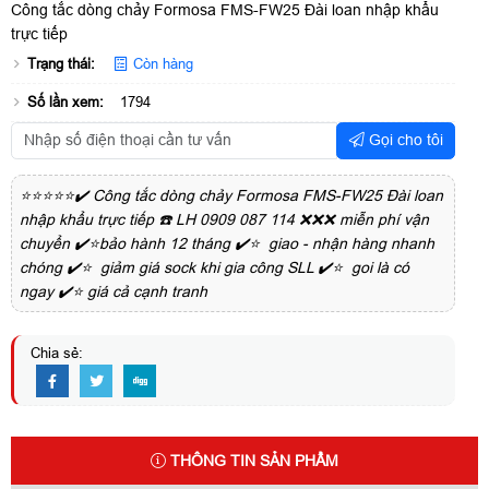
Công tắc dòng chảy Formosa FMS-FW25 Đài loan nhập khẩu
trực tiếp
Trạng thái:
Còn hàng
Số lần xem:
1794
Gọi cho tôi
⭐⭐⭐⭐⭐✔️ Công tắc dòng chảy Formosa FMS-FW25 Đài loan
nhập khẩu trực tiếp ☎️ LH 0909 087 114 ❌❌❌ miễn phí vận
chuyển ✔️⭐bảo hành 12 tháng ✔️⭐ giao - nhận hàng nhanh
chóng ✔️⭐ giảm giá sock khi gia công SLL ✔️⭐ goi là có
ngay ✔️⭐ giá cả cạnh tranh
Chia sẻ:
THÔNG TIN SẢN PHẨM