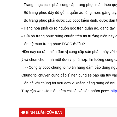
- Trang phục pccc phải cung cấp trang phục mẫu theo quy
- Bộ trang phục đầy đủ gồm: quần áo, ủng, nón, găng tay,
- Bộ trang phục phải được cục pccc kiểm định, được dán 
- Hàng hóa phải có rõ nguồn gốc trên quần áo, găng tay
- Gía bộ trang phục đúng chuẩn trên thị trường hiện nay 
Liên hệ mua trang phục PCCC ở đâu?
Hiện nay có rất nhiều đơn vị cung cấp sản phẩm này với n
ý và chọn cho mình một đơn vị phù hợp, tin tưởng cung c
=>> Công ty pccc chúng tôi tự tin hàng đảm bảo đúng ngu
Chúng tôi chuyên cung cấp sỉ nên cũng sẽ báo giá tùy v
Liên hệ với chúng tôi nếu đơn vị khách hàng đang có nhu
Truy cập website biết thêm chi tiết về sản phẩm pccc:
htt
BÌNH LUẬN CỦA BẠN