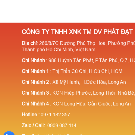
CÔNG TY TNHH XNK TM DV PHÁT ĐẠT
Địa chỉ
: 266/8/7C Đường Phú Thọ Hoà, Phường Phú
Thành phố Hồ Chí Minh, Việt Nam
Chi Nhánh
: 988 Huỳnh Tấn Phát, P.Tân Phú, Q.7, 
Chi Nhánh 1
: Thị Trấn Củ Chi, H.Củ Chi, HCM
Chi Nhánh 2
: Xã Mỹ Hạnh, H.Đức Hòa, Long An
Chi Nhánh 3
: KCN Hiệp Phước, Long Thới, Nhà B
Chi Nhánh 4
: KCN Long Hậu, Cần Giuộc, Long An
Hotline
:
0971.182.357
Zalo / Call:
0909.087.114