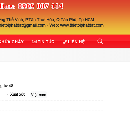
line: 0909 087 114
ng Thế Vinh, P.Tân Thới Hòa, Q.Tân Phú, Tp.HCM
thietbiphatdat@gmail.com
-
Web: www.thietbiphatdat.com
 CHỮA CHÁY
TIN TỨC
LIÊN HỆ
g tư 48
Xuất xứ:
Việt nam