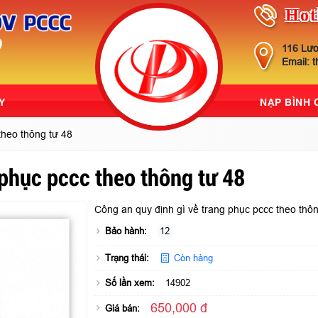
Hot
116 Lươ
Email: 
Y
NẠP BÌNH
theo thông tư 48
 phục pccc theo thông tư 48
Công an quy định gì về trang phục pccc theo thôn
Bảo hành:
12
Trạng thái:
Còn hàng
Số lần xem:
14902
650,000 đ
Giá bán: