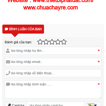
Website : www.thietbiphatdat.com/
www.chuachayre.com
BÌNH LUẬN CỦA BẠN
Đánh giá của bạn:
*
*
*
Captcha