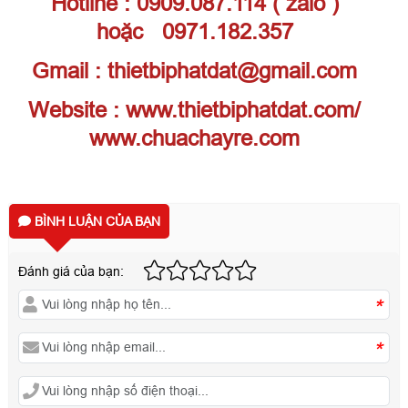
Hotline : 0909.087.114 ( zalo )
hoặc 0971.182.357
Gmail : thietbiphatdat@gmail.com
Website : www.thietbiphatdat.com/
www.chuachayre.com
BÌNH LUẬN CỦA BẠN
Đánh giá của bạn:
*
*