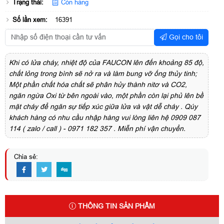
Trạng thái:
Còn hàng
Số lần xem:
16391
Gọi cho tôi
Khi có lửa cháy, nhiệt độ của FAUCON lên đến khoảng 85 độ,
chất lỏng trong bình sẽ nở ra và làm bung vỡ ống thủy tinh;
Một phần chất hóa chất sẽ phân hủy thành nitơ và CO2,
ngăn ngừa Oxi từ bên ngoài vào, một phần còn lại phủ lên bề
mặt cháy để ngăn sự tiếp xúc giữa lửa và vật dễ cháy . Qúy
khách hàng có nhu cầu nhập hàng vui lòng liên hệ 0909 087
114 ( zalo / call ) - 0971 182 357 . Miễn phí vận chuyển.
Chia sẻ:
THÔNG TIN SẢN PHẨM