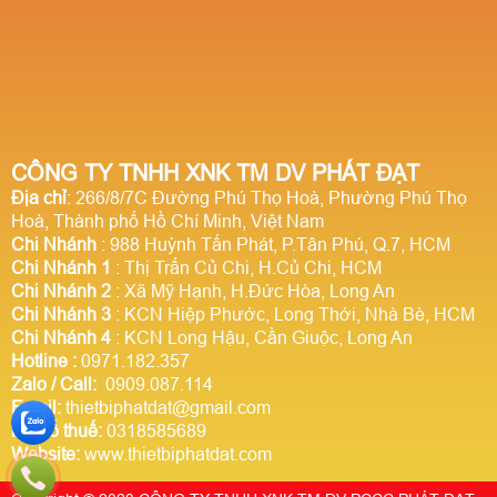
CÔNG TY TNHH XNK TM DV PHÁT ĐẠT
Địa chỉ
: 266/8/7C Đường Phú Thọ Hoà, Phường Phú Thọ
Hoà, Thành phố Hồ Chí Minh, Việt Nam
Chi Nhánh
: 988 Huỳnh Tấn Phát, P.Tân Phú, Q.7, HCM
Chi Nhánh 1
: Thị Trấn Củ Chi, H.Củ Chi, HCM
Chi Nhánh 2
: Xã Mỹ Hạnh, H.Đức Hòa, Long An
Chi Nhánh 3
: KCN Hiệp Phước, Long Thới, Nhà Bè, HCM
Chi Nhánh 4
: KCN Long Hậu, Cần Giuộc, Long An
Hotline
:
0971.182.357
Zalo / Call:
0909.087.114
Email:
thietbiphatdat@gmail.com
Mã số thuế:
0318585689
Website:
www.thietbiphatdat.com