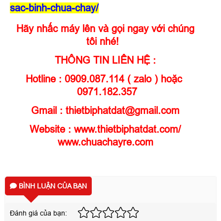
sac-binh-chua-chay/
Hãy nhấc máy lên và gọi ngay với chúng
tôi nhé!
THÔNG TIN LIÊN HỆ :
Hotline : 0909.087.114 ( zalo ) hoặc
0971.182.357
Gmail : thietbiphatdat@gmail.com
Website : www.thietbiphatdat.com/
www.chuachayre.com
BÌNH LUẬN CỦA BẠN
Đánh giá của bạn: