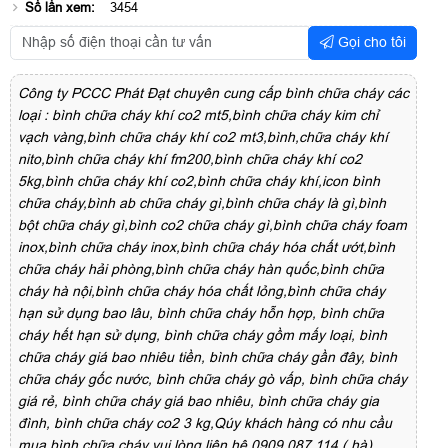
Số lần xem:
3454
Gọi cho tôi
Công ty PCCC Phát Đạt chuyên cung cấp bình chữa cháy các
loại : bình chữa cháy khí co2 mt5,bình chữa cháy kim chỉ
vạch vàng,bình chữa cháy khí co2 mt3,bình,chữa cháy khí
nito,bình chữa cháy khí fm200,bình chữa cháy khí co2
5kg,bình chữa cháy khí co2,bình chữa cháy khí,icon bình
chữa cháy,bình ab chữa cháy gì,bình chữa cháy là gì,bình
bột chữa cháy gì,bình co2 chữa cháy gì,bình chữa cháy foam
inox,bình chữa cháy inox,bình chữa cháy hóa chất ướt,bình
chữa cháy hải phòng,bình chữa cháy hàn quốc,bình chữa
cháy hà nội,bình chữa cháy hóa chất lỏng,bình chữa cháy
hạn sử dụng bao lâu, bình chữa cháy hỗn hợp, bình chữa
cháy hết hạn sử dụng, bình chữa cháy gồm mấy loại, bình
chữa cháy giá bao nhiêu tiền, bình chữa cháy gần đây, bình
chữa cháy gốc nước, bình chữa cháy gò vấp, bình chữa cháy
giá rẻ, bình chữa cháy giá bao nhiêu, bình chữa cháy gia
đình, bình chữa cháy co2 3 kg,Qúy khách hàng có nhu cầu
mua bình chữa cháy vui lòng liên hệ 0909 087 114 ( hà)