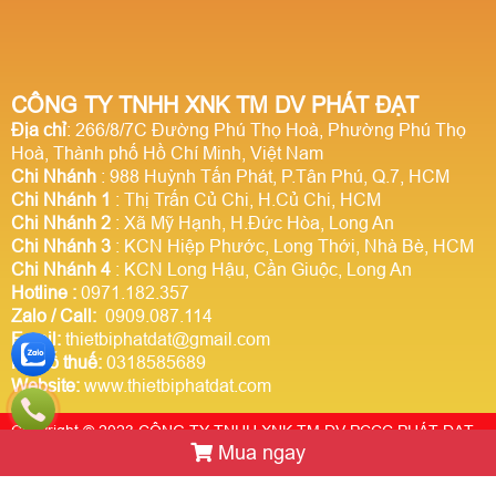
CÔNG TY TNHH XNK TM DV PHÁT ĐẠT
Địa chỉ
: 266/8/7C Đường Phú Thọ Hoà, Phường Phú Thọ
Hoà, Thành phố Hồ Chí Minh, Việt Nam
Chi Nhánh
: 988 Huỳnh Tấn Phát, P.Tân Phú, Q.7, HCM
Chi Nhánh 1
: Thị Trấn Củ Chi, H.Củ Chi, HCM
Chi Nhánh 2
: Xã Mỹ Hạnh, H.Đức Hòa, Long An
Chi Nhánh 3
: KCN Hiệp Phước, Long Thới, Nhà Bè, HCM
Chi Nhánh 4
: KCN Long Hậu, Cần Giuộc, Long An
Hotline
:
0971.182.357
Zalo / Call:
0909.087.114
Email:
thietbiphatdat@gmail.com
Mã số thuế:
0318585689
Website:
www.thietbiphatdat.com
Copyright © 2023 CÔNG TY TNHH XNK TM DV PCCC PHÁT ĐẠT.
Mua ngay
Thiết kế website Webso.vn
Trực tuyến:
1
Hôm nay:
1459422
Tuần này:
0